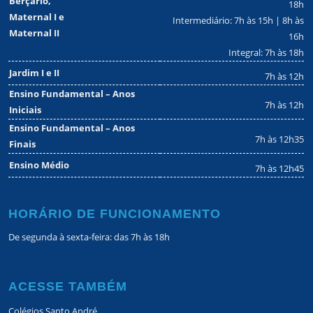
Berçário,
18h
Maternal I e
Intermediário: 7h às 15h | 8h às
Maternal II
16h
Integral: 7h às 18h
Jardim I e II
7h às 12h
Ensino Fundamental – Anos
7h às 12h
Iniciais
Ensino Fundamental – Anos
7h às 12h35
Finais
Ensino Médio
7h às 12h45
HORÁRIO DE FUNCIONAMENTO
De segunda à sexta-feira: das 7h às 18h
ACESSE TAMBÉM
Colégios Santo André