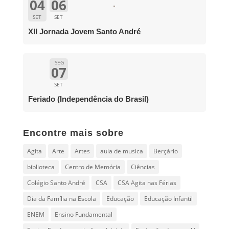
04
06
SET
SET
XII Jornada Jovem Santo André
SEG
07
SET
Feriado (Independência do Brasil)
Encontre mais sobre
Agita
Arte
Artes
aula de musica
Berçário
biblioteca
Centro de Memória
Ciências
Colégio Santo André
CSA
CSA Agita nas Férias
Dia da Família na Escola
Educação
Educação Infantil
ENEM
Ensino Fundamental