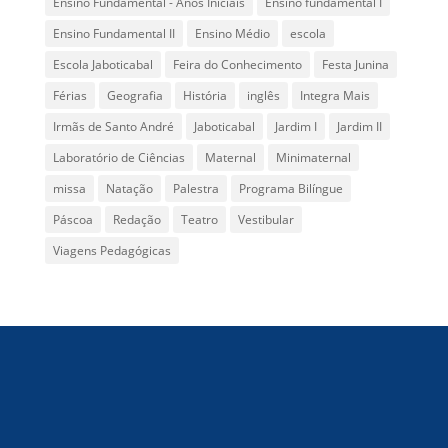
Ensino Fundamental - Anos Iniciais
Ensino fundamental I
Ensino Fundamental II
Ensino Médio
escola
Escola Jaboticabal
Feira do Conhecimento
Festa Junina
Férias
Geografia
História
inglês
Integra Mais
Irmãs de Santo André
Jaboticabal
Jardim I
Jardim II
Laboratório de Ciências
Maternal
Minimaternal
missa
Natação
Palestra
Programa Bilíngue
Páscoa
Redação
Teatro
Vestibular
Viagens Pedagógicas