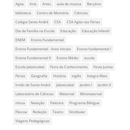
Agita
Arte
Artes
aula de musica
Berçário
biblioteca
Centro de Memória
Ciências
Colégio Santo André
CSA
CSA Agita nas Férias
Dia da Família na Escola
Educação
Educação Infantil
ENEM
Ensino Fundamental
Ensino Fundamental - Anos Iniciais
Ensino fundamental I
Ensino Fundamental II
Ensino Médio
escola
Escola Jaboticabal
Feira do Conhecimento
Festa Junina
Férias
Geografia
História
inglês
Integra Mais
Irmãs de Santo André
Jaboticabal
Jardim I
Jardim II
Laboratório de Ciências
Maternal
Minimaternal
missa
Natação
Palestra
Programa Bilíngue
Páscoa
Redação
Teatro
Vestibular
Viagens Pedagógicas