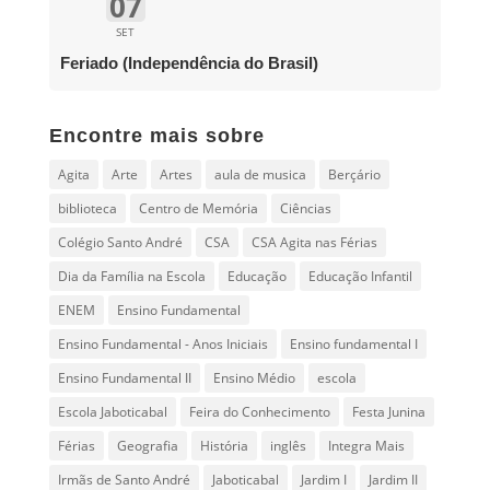
07
SET
Feriado (Independência do Brasil)
Encontre mais sobre
Agita
Arte
Artes
aula de musica
Berçário
biblioteca
Centro de Memória
Ciências
Colégio Santo André
CSA
CSA Agita nas Férias
Dia da Família na Escola
Educação
Educação Infantil
ENEM
Ensino Fundamental
Ensino Fundamental - Anos Iniciais
Ensino fundamental I
Ensino Fundamental II
Ensino Médio
escola
Escola Jaboticabal
Feira do Conhecimento
Festa Junina
Férias
Geografia
História
inglês
Integra Mais
Irmãs de Santo André
Jaboticabal
Jardim I
Jardim II