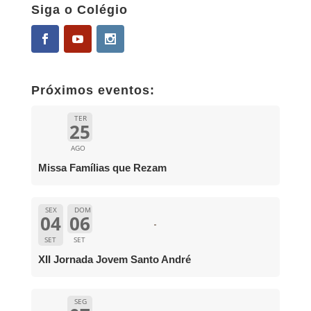
Siga o Colégio
Próximos eventos:
TER
25
AGO
Missa Famílias que Rezam
SEX
DOM
04
06
SET
SET
XII Jornada Jovem Santo André
SEG