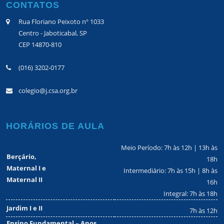
CONTATOS
Rua Floriano Peixoto nº 1033
Centro - Jaboticabal, SP
CEP 14870-810
(016) 3202-0177
colegio@j.csa.org.br
HORÁRIOS DE AULA
Meio Período: 7h às 12h | 13h às
Berçário,
18h
Maternal I e
Intermediário: 7h às 15h | 8h às
Maternal II
16h
Integral: 7h às 18h
Jardim I e II
7h às 12h
Ensino Fundamental – Anos