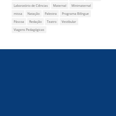
Laboratório de Ciências
Maternal
Minimaternal
missa
Natação
Palestra
Programa Bilíngue
Páscoa
Redação
Teatro
Vestibular
Viagens Pedagógicas