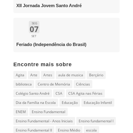
XII Jornada Jovem Santo André
SEG
07
SET
Feriado (Independência do Brasil)
Encontre mais sobre
Agita
Arte
Artes
aula de musica
Berçário
biblioteca
Centro de Memória
Ciências
Colégio Santo André
CSA
CSA Agita nas Férias
Dia da Família na Escola
Educação
Educação Infantil
ENEM
Ensino Fundamental
Ensino Fundamental - Anos Iniciais
Ensino fundamental I
Ensino Fundamental II
Ensino Médio
escola