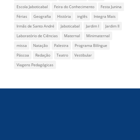
Escola Jaboticabal
Feira do Conhecimento
Festa Junina
Férias
Geografia
História
inglês
Integra Mais
Irmãs de Santo André
Jaboticabal
Jardim I
Jardim II
Laboratório de Ciências
Maternal
Minimaternal
missa
Natação
Palestra
Programa Bilíngue
Páscoa
Redação
Teatro
Vestibular
Viagens Pedagógicas