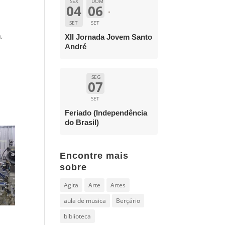
SEX
DOM
04
06
SET
SET
,
XII Jornada Jovem Santo
André
SEG
07
SET
Feriado (Independência
do Brasil)
Encontre mais
sobre
Agita
Arte
Artes
aula de musica
Berçário
biblioteca