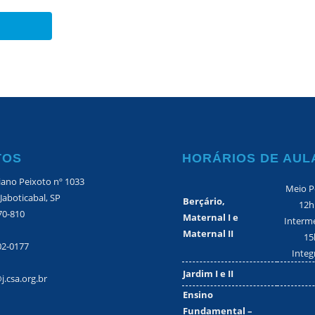
TOS
HORÁRIOS DE AUL
iano Peixoto nº 1033
Meio P
 Jaboticabal, SP
Berçário,
12h
70-810
Maternal I e
Interme
Maternal II
15
02-0177
Integ
Jardim I e II
j.csa.org.br
Ensino
Fundamental –