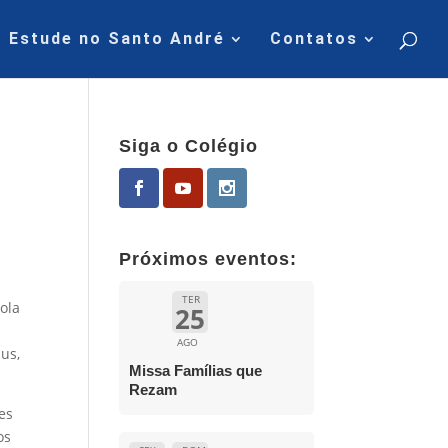
Estude no Santo André
Contatos
Siga o Colégio
Próximos eventos:
TER
ola
25
AGO
ius,
Missa Famílias que
Rezam
es
os