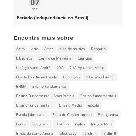
07
SET
Feriado (Independência do Brasil)
Encontre mais sobre
Agita
Arte
Artes
aula de musica
Berçário
biblioteca
Centro de Memória
Ciências
Colégio Santo André
CSA
CSA Agita nas Férias
Dia da Família na Escola
Educação
Educação Infantil
ENEM
Ensino Fundamental
Ensino Fundamental - Anos Iniciais
Ensino fundamental I
Ensino Fundamental II
Ensino Médio
escola
Escola Jaboticabal
Feira do Conhecimento
Festa Junina
Férias
Geografia
História
inglês
Integra Mais
Irmãs de Santo André
Jaboticabal
Jardim I
Jardim II