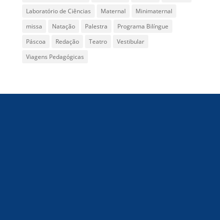
Laboratório de Ciências
Maternal
Minimaternal
missa
Natação
Palestra
Programa Bilíngue
Páscoa
Redação
Teatro
Vestibular
Viagens Pedagógicas