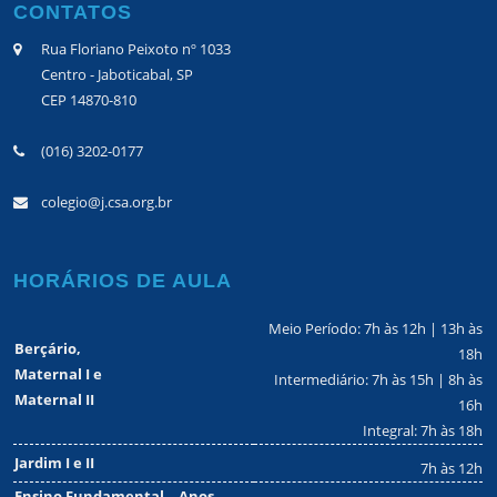
CONTATOS
Rua Floriano Peixoto nº 1033
Centro - Jaboticabal, SP
CEP 14870-810
(016) 3202-0177
colegio@j.csa.org.br
HORÁRIOS DE AULA
Meio Período: 7h às 12h | 13h às
Berçário,
18h
Maternal I e
Intermediário: 7h às 15h | 8h às
Maternal II
16h
Integral: 7h às 18h
Jardim I e II
7h às 12h
Ensino Fundamental – Anos