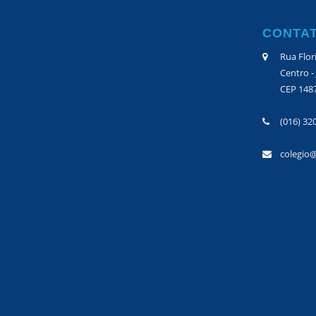
CONTA
Rua Flor
Centro -
CEP 148
(016) 32
colegio@