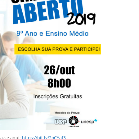
va-se aqui:
https://bit.ly/2oCYaf3