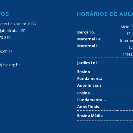
TOS
HORÁRIOS DE AUL
iano Peixoto nº 1033
Meio P
 Jaboticabal, SP
Berçário,
12h
70-810
Maternal I e
Interme
Maternal II
15
02-0177
Integ
Jardim I e II
j.csa.org.br
Ensino
Fundamental –
Anos Iniciais
Ensino
Fundamental –
Anos Finais
Ensino Médio