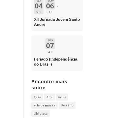
SEX
DOM
04
06
SET
SET
XII Jornada Jovem Santo
André
SEG
07
SET
Feriado (Independência
do Brasil)
Encontre mais
sobre
Agita
Arte
Artes
aula de musica
Berçário
biblioteca