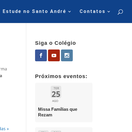
Estude no Santo André
Contatos
Siga o Colégio
orma
da
Próximos eventos:
TER
25
AGO
Missa Famílias que
Rezam
das »