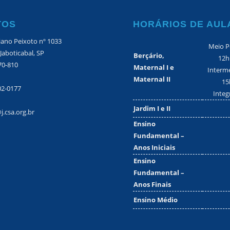
TOS
HORÁRIOS DE AUL
iano Peixoto nº 1033
Meio P
 Jaboticabal, SP
Berçário,
12h
70-810
Maternal I e
Interme
Maternal II
15
02-0177
Integ
Jardim I e II
j.csa.org.br
Ensino
Fundamental –
Anos Iniciais
Ensino
Fundamental –
Anos Finais
Ensino Médio