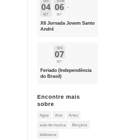
SEX
DOM
04
06
SET
SET
XII Jornada Jovem Santo
André
SEG
07
SET
Feriado (Independência
do Brasil)
Encontre mais
sobre
Agita
Arte
Artes
aula de musica
Berçário
biblioteca