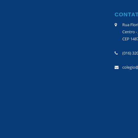
CONTA
Rua Flor
Centro -
CEP 148
(016) 32
colegio@