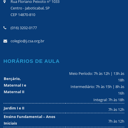
Rua Floriano Peixoto nº 1033
Centro - Jaboticabal, SP
CEP 14870-810
(016) 3202-0177
colegio@j.csa.org.br
HORÁRIOS DE AULA
Meio Período: 7h às 12h | 13h às
Berçário,
18h
Maternal I e
Intermediário: 7h às 15h | 8h às
Maternal II
16h
Integral: 7h às 18h
Jardim I e II
7h às 12h
Ensino Fundamental – Anos
7h às 12h
Iniciais