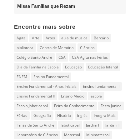
Missa Famílias que Rezam
Encontre mais sobre
Agita
Arte
Artes
aula de musica
Berçário
biblioteca
Centro de Memória
Ciências
Colégio Santo André
CSA
CSA Agita nas Férias
Dia da Família na Escola
Educação
Educação Infantil
ENEM
Ensino Fundamental
Ensino Fundamental - Anos Iniciais
Ensino fundamental I
Ensino Fundamental II
Ensino Médio
escola
Escola Jaboticabal
Feira do Conhecimento
Festa Junina
Férias
Geografia
História
inglês
Integra Mais
Irmãs de Santo André
Jaboticabal
Jardim I
Jardim II
Laboratório de Ciências
Maternal
Minimaternal