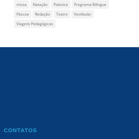
missa
Natação
Palestra
Programa Bilíngue
Páscoa
Redação
Teatro
Vestibular
Viagens Pedagógicas
CONTATOS