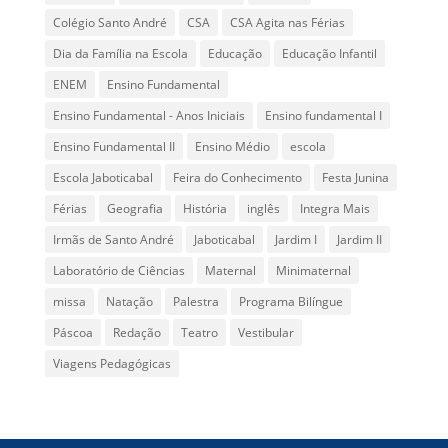
Colégio Santo André
CSA
CSA Agita nas Férias
Dia da Família na Escola
Educação
Educação Infantil
ENEM
Ensino Fundamental
Ensino Fundamental - Anos Iniciais
Ensino fundamental I
Ensino Fundamental II
Ensino Médio
escola
Escola Jaboticabal
Feira do Conhecimento
Festa Junina
Férias
Geografia
História
inglês
Integra Mais
Irmãs de Santo André
Jaboticabal
Jardim I
Jardim II
Laboratório de Ciências
Maternal
Minimaternal
missa
Natação
Palestra
Programa Bilíngue
Páscoa
Redação
Teatro
Vestibular
Viagens Pedagógicas