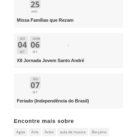
25
AGO
Missa Famílias que Rezam
SEX
DOM
04
06
SET
SET
XII Jornada Jovem Santo André
SEG
07
SET
Feriado (Independência do Brasil)
Encontre mais sobre
Agita
Arte
Artes
aula de musica
Berçário