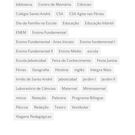
biblioteca
Centro de Memória
Ciências
Colégio Santo André
CSA
CSA Agita nas Férias
Dia da Família na Escola
Educação
Educação Infantil
ENEM
Ensino Fundamental
Ensino Fundamental - Anos Iniciais
Ensino fundamental I
Ensino Fundamental II
Ensino Médio
escola
Escola Jaboticabal
Feira do Conhecimento
Festa Junina
Férias
Geografia
História
inglês
Integra Mais
Irmãs de Santo André
Jaboticabal
Jardim I
Jardim II
Laboratório de Ciências
Maternal
Minimaternal
missa
Natação
Palestra
Programa Bilíngue
Páscoa
Redação
Teatro
Vestibular
Viagens Pedagógicas