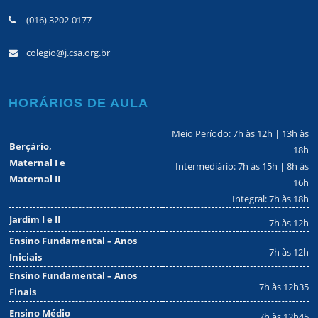
(016) 3202-0177
colegio@j.csa.org.br
HORÁRIOS DE AULA
Meio Período: 7h às 12h | 13h às
Berçário,
18h
Maternal I e
Intermediário: 7h às 15h | 8h às
Maternal II
16h
Integral: 7h às 18h
Jardim I e II
7h às 12h
Ensino Fundamental – Anos
7h às 12h
Iniciais
Ensino Fundamental – Anos
7h às 12h35
Finais
Ensino Médio
7h às 12h45