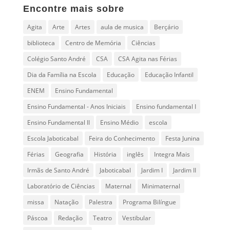
Encontre mais sobre
Agita
Arte
Artes
aula de musica
Berçário
biblioteca
Centro de Memória
Ciências
Colégio Santo André
CSA
CSA Agita nas Férias
Dia da Família na Escola
Educação
Educação Infantil
ENEM
Ensino Fundamental
Ensino Fundamental - Anos Iniciais
Ensino fundamental I
Ensino Fundamental II
Ensino Médio
escola
Escola Jaboticabal
Feira do Conhecimento
Festa Junina
Férias
Geografia
História
inglês
Integra Mais
Irmãs de Santo André
Jaboticabal
Jardim I
Jardim II
Laboratório de Ciências
Maternal
Minimaternal
missa
Natação
Palestra
Programa Bilíngue
Páscoa
Redação
Teatro
Vestibular