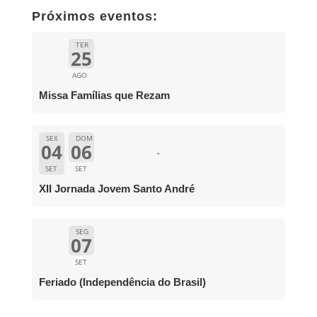
Próximos eventos:
TER
25
AGO
Missa Famílias que Rezam
SEX
DOM
04
06
SET
SET
XII Jornada Jovem Santo André
SEG
07
SET
Feriado (Independência do Brasil)