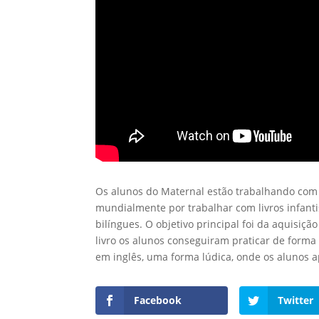
Os alunos do Maternal estão trabalhando com o 
mundialmente por trabalhar com livros infanti
bilíngues. O objetivo principal foi da aquisiç
livro os alunos conseguiram praticar de forma
em inglês, uma forma lúdica, onde os alunos
Facebook
Twitter