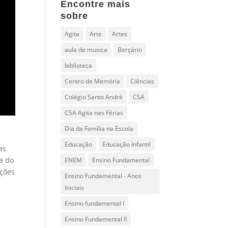
Encontre mais
sobre
Agita
Arte
Artes
aula de musica
Berçário
biblioteca
Centro de Memória
Ciências
Colégio Santo André
CSA
CSA Agita nas Férias
Dia da Família na Escola
Educação
Educação Infantil
as
ra do
ENEM
Ensino Fundamental
ações
Ensino Fundamental - Anos
Iniciais
Ensino fundamental I
Ensino Fundamental II