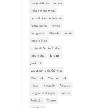
Ensino Médio
escola
Escola Jaboticabal
Feira do Conhecimento
Festa Junina
Férias
Geografia
História
inglês
Integra Mais
Irmãs de Santo André
Jaboticabal
Jardim I
Jardim II
Laboratório de Ciências
Maternal
Minimaternal
missa
Natação
Palestra
Programa Bilíngue
Páscoa
Redação
Teatro
Vestibular