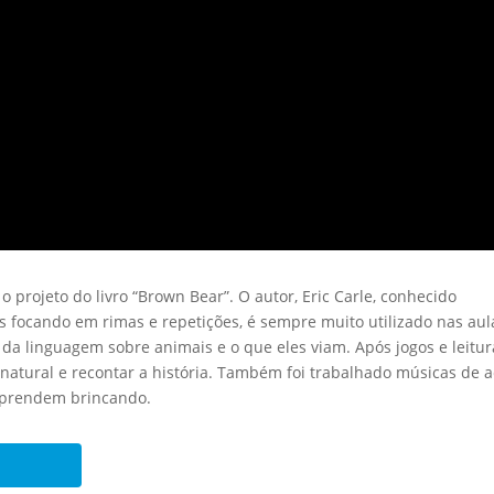
projeto do livro “Brown Bear”. O autor, Eric Carle, conhecido
s focando em rimas e repetições, é sempre muito utilizado nas aul
ão da linguagem sobre animais e o que eles viam. Após jogos e leitu
 natural e recontar a história. Também foi trabalhado músicas de 
 aprendem brincando.