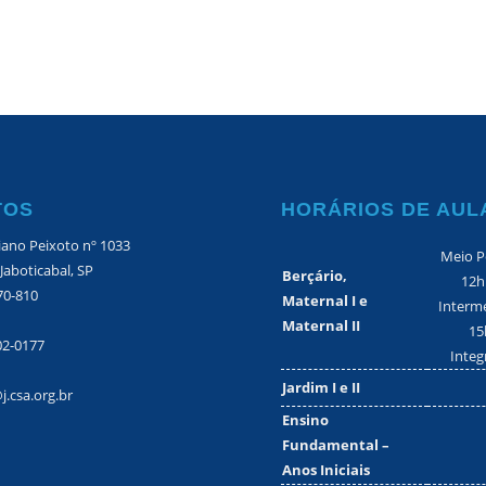
TOS
HORÁRIOS DE AUL
iano Peixoto nº 1033
Meio P
 Jaboticabal, SP
Berçário,
12h
70-810
Maternal I e
Interme
Maternal II
15
02-0177
Integ
Jardim I e II
j.csa.org.br
Ensino
Fundamental –
Anos Iniciais