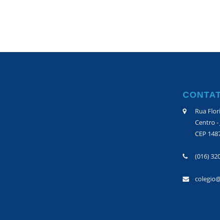
CONTA
Rua Flor
Centro -
CEP 148
(016) 32
colegio@