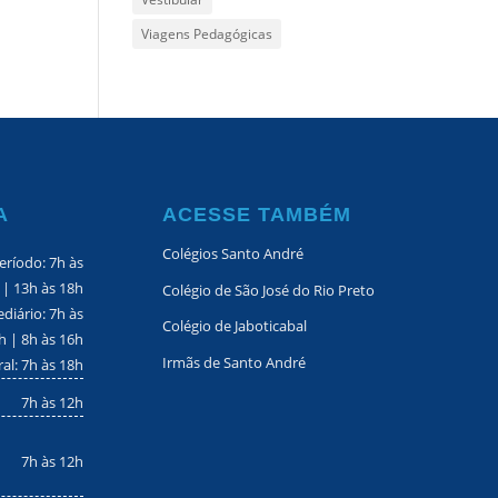
Viagens Pedagógicas
A
ACESSE TAMBÉM
Colégios Santo André
eríodo: 7h às
 | 13h às 18h
Colégio de São José do Rio Preto
diário: 7h às
Colégio de Jaboticabal
h | 8h às 16h
Irmãs de Santo André
ral: 7h às 18h
7h às 12h
7h às 12h