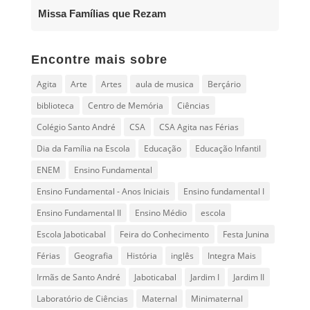
Missa Famílias que Rezam
Encontre mais sobre
Agita
Arte
Artes
aula de musica
Berçário
biblioteca
Centro de Memória
Ciências
Colégio Santo André
CSA
CSA Agita nas Férias
Dia da Família na Escola
Educação
Educação Infantil
ENEM
Ensino Fundamental
Ensino Fundamental - Anos Iniciais
Ensino fundamental I
Ensino Fundamental II
Ensino Médio
escola
Escola Jaboticabal
Feira do Conhecimento
Festa Junina
Férias
Geografia
História
inglês
Integra Mais
Irmãs de Santo André
Jaboticabal
Jardim I
Jardim II
Laboratório de Ciências
Maternal
Minimaternal