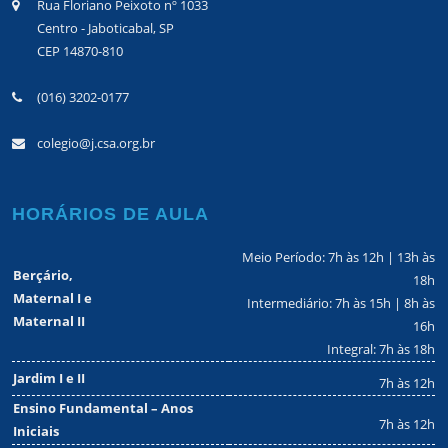
Rua Floriano Peixoto nº 1033
Centro - Jaboticabal, SP
CEP 14870-810
(016) 3202-0177
colegio@j.csa.org.br
HORÁRIOS DE AULA
Meio Período: 7h às 12h | 13h às
Berçário,
18h
Maternal I e
Intermediário: 7h às 15h | 8h às
Maternal II
16h
Integral: 7h às 18h
Jardim I e II
7h às 12h
Ensino Fundamental – Anos
7h às 12h
Iniciais