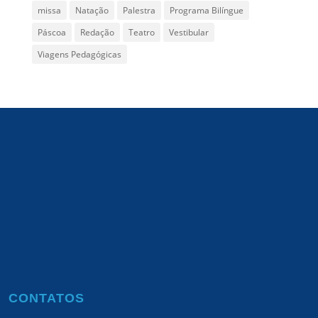
missa
Natação
Palestra
Programa Bilíngue
Páscoa
Redação
Teatro
Vestibular
Viagens Pedagógicas
CONTATOS