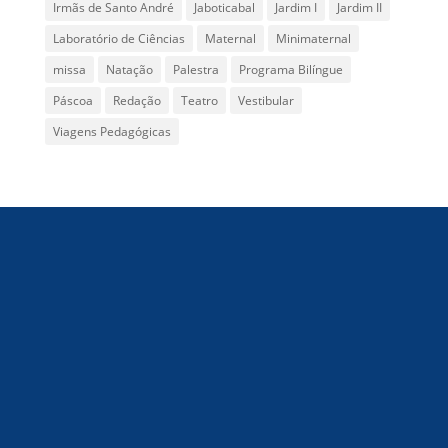
Irmãs de Santo André
Jaboticabal
Jardim I
Jardim II
Laboratório de Ciências
Maternal
Minimaternal
missa
Natação
Palestra
Programa Bilíngue
Páscoa
Redação
Teatro
Vestibular
Viagens Pedagógicas