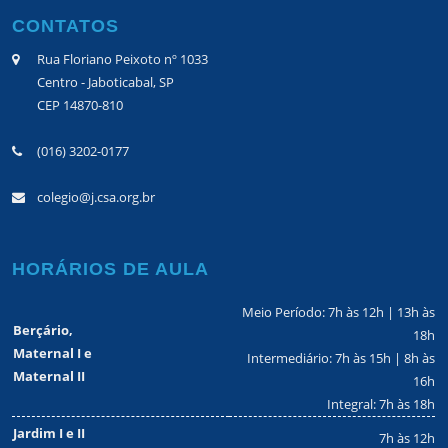
CONTATOS
Rua Floriano Peixoto nº 1033
Centro - Jaboticabal, SP
CEP 14870-810
(016) 3202-0177
colegio@j.csa.org.br
HORÁRIOS DE AULA
Meio Período: 7h às 12h | 13h às
Berçário,
18h
Maternal I e
Intermediário: 7h às 15h | 8h às
Maternal II
16h
Integral: 7h às 18h
Jardim I e II
7h às 12h