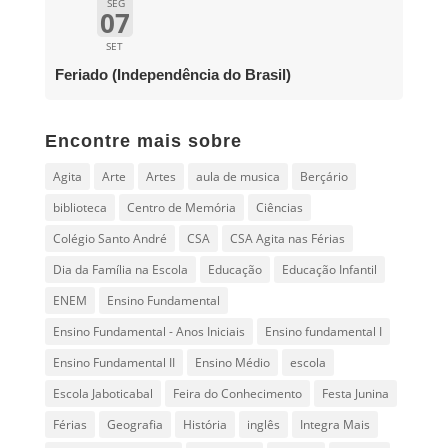
SEG
07
SET
Feriado (Independência do Brasil)
Encontre mais sobre
Agita
Arte
Artes
aula de musica
Berçário
biblioteca
Centro de Memória
Ciências
Colégio Santo André
CSA
CSA Agita nas Férias
Dia da Família na Escola
Educação
Educação Infantil
ENEM
Ensino Fundamental
Ensino Fundamental - Anos Iniciais
Ensino fundamental I
Ensino Fundamental II
Ensino Médio
escola
Escola Jaboticabal
Feira do Conhecimento
Festa Junina
Férias
Geografia
História
inglês
Integra Mais