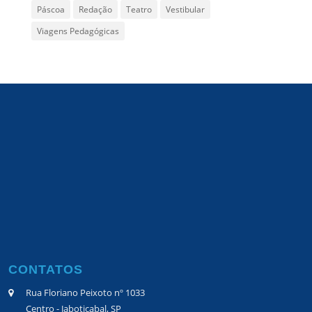
Páscoa
Redação
Teatro
Vestibular
Viagens Pedagógicas
CONTATOS
Rua Floriano Peixoto nº 1033
Centro - Jaboticabal, SP