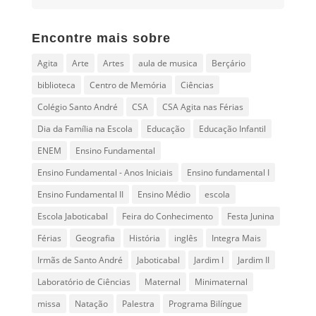
Encontre mais sobre
Agita
Arte
Artes
aula de musica
Berçário
biblioteca
Centro de Memória
Ciências
Colégio Santo André
CSA
CSA Agita nas Férias
Dia da Família na Escola
Educação
Educação Infantil
ENEM
Ensino Fundamental
Ensino Fundamental - Anos Iniciais
Ensino fundamental I
Ensino Fundamental II
Ensino Médio
escola
Escola Jaboticabal
Feira do Conhecimento
Festa Junina
Férias
Geografia
História
inglês
Integra Mais
Irmãs de Santo André
Jaboticabal
Jardim I
Jardim II
Laboratório de Ciências
Maternal
Minimaternal
missa
Natação
Palestra
Programa Bilíngue