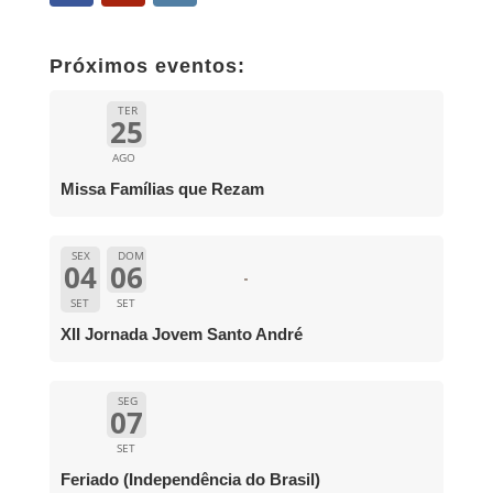
Próximos eventos:
TER
25
AGO
Missa Famílias que Rezam
SEX
DOM
04
06
SET
SET
XII Jornada Jovem Santo André
SEG
07
SET
Feriado (Independência do Brasil)