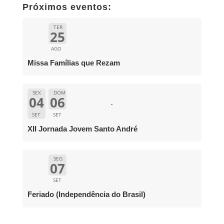
Próximos eventos:
TER
25
AGO
Missa Famílias que Rezam
SEX
DOM
04
06
SET
SET
XII Jornada Jovem Santo André
SEG
07
SET
Feriado (Independência do Brasil)