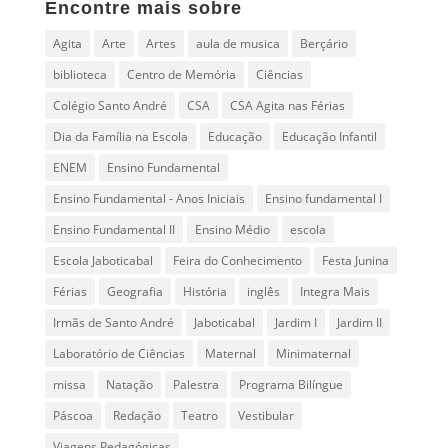
Encontre mais sobre
Agita
Arte
Artes
aula de musica
Berçário
biblioteca
Centro de Memória
Ciências
Colégio Santo André
CSA
CSA Agita nas Férias
Dia da Família na Escola
Educação
Educação Infantil
ENEM
Ensino Fundamental
Ensino Fundamental - Anos Iniciais
Ensino fundamental I
Ensino Fundamental II
Ensino Médio
escola
Escola Jaboticabal
Feira do Conhecimento
Festa Junina
Férias
Geografia
História
inglês
Integra Mais
Irmãs de Santo André
Jaboticabal
Jardim I
Jardim II
Laboratório de Ciências
Maternal
Minimaternal
missa
Natação
Palestra
Programa Bilíngue
Páscoa
Redação
Teatro
Vestibular
Viagens Pedagógicas