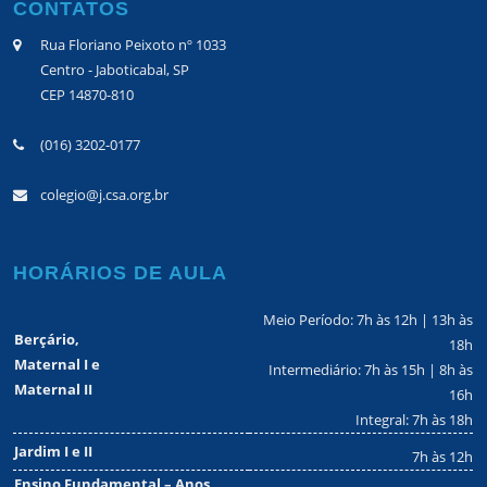
CONTATOS
Rua Floriano Peixoto nº 1033
Centro - Jaboticabal, SP
CEP 14870-810
(016) 3202-0177
colegio@j.csa.org.br
HORÁRIOS DE AULA
Meio Período: 7h às 12h | 13h às
Berçário,
18h
Maternal I e
Intermediário: 7h às 15h | 8h às
Maternal II
16h
Integral: 7h às 18h
Jardim I e II
7h às 12h
Ensino Fundamental – Anos