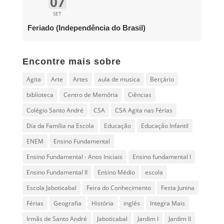
07
SET
Feriado (Independência do Brasil)
Encontre mais sobre
Agita
Arte
Artes
aula de musica
Berçário
biblioteca
Centro de Memória
Ciências
Colégio Santo André
CSA
CSA Agita nas Férias
Dia da Família na Escola
Educação
Educação Infantil
ENEM
Ensino Fundamental
Ensino Fundamental - Anos Iniciais
Ensino fundamental I
Ensino Fundamental II
Ensino Médio
escola
Escola Jaboticabal
Feira do Conhecimento
Festa Junina
Férias
Geografia
História
inglês
Integra Mais
Irmãs de Santo André
Jaboticabal
Jardim I
Jardim II