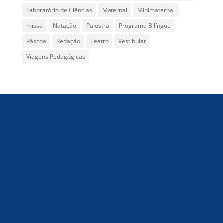
Laboratório de Ciências
Maternal
Minimaternal
missa
Natação
Palestra
Programa Bilíngue
Páscoa
Redação
Teatro
Vestibular
Viagens Pedagógicas