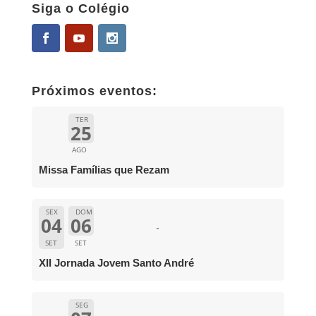
Siga o Colégio
Próximos eventos:
TER
25
AGO
Missa Famílias que Rezam
SEX
DOM
04
06
SET
SET
XII Jornada Jovem Santo André
SEG