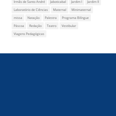
Irmãs de Santo André
Jaboticabal
Jardim I
Jardim II
Laboratório de Ciências
Maternal
Minimaternal
missa
Natação
Palestra
Programa Bilíngue
Páscoa
Redação
Teatro
Vestibular
Viagens Pedagógicas