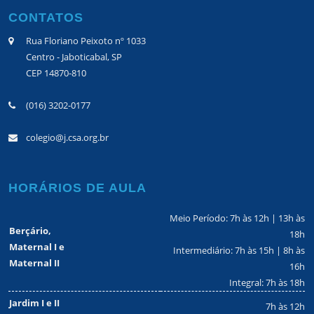
CONTATOS
Rua Floriano Peixoto nº 1033
Centro - Jaboticabal, SP
CEP 14870-810
(016) 3202-0177
colegio@j.csa.org.br
HORÁRIOS DE AULA
Meio Período: 7h às 12h | 13h às
Berçário,
18h
Maternal I e
Intermediário: 7h às 15h | 8h às
Maternal II
16h
Integral: 7h às 18h
Jardim I e II
7h às 12h