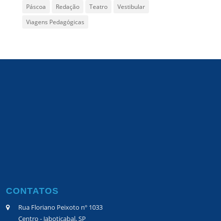
Páscoa
Redação
Teatro
Vestibular
Viagens Pedagógicas
CONTATOS
Rua Floriano Peixoto nº 1033
Centro - Jaboticabal, SP