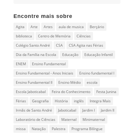
Encontre mais sobre
Agita
Arte
Artes
aula de musica
Berçário
biblioteca
Centro de Memória
Ciências
Colégio Santo André
CSA
CSA Agita nas Férias
Dia da Família na Escola
Educação
Educação Infantil
ENEM
Ensino Fundamental
Ensino Fundamental - Anos Iniciais
Ensino fundamental I
Ensino Fundamental II
Ensino Médio
escola
Escola Jaboticabal
Feira do Conhecimento
Festa Junina
Férias
Geografia
História
inglês
Integra Mais
Irmãs de Santo André
Jaboticabal
Jardim I
Jardim II
Laboratório de Ciências
Maternal
Minimaternal
missa
Natação
Palestra
Programa Bilíngue