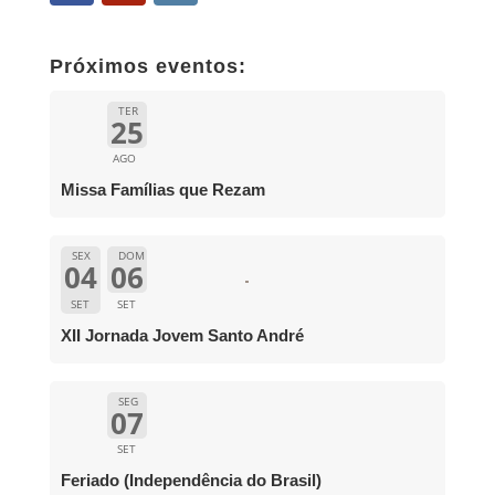
Próximos eventos:
TER
25
AGO
Missa Famílias que Rezam
SEX
DOM
04
06
SET
SET
XII Jornada Jovem Santo André
SEG
07
SET
Feriado (Independência do Brasil)