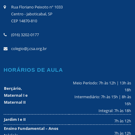
Rua Floriano Peixoto nº 1033
Centro - Jaboticabal, SP
CEP 14870-810
(016) 3202-0177
colegio@j.csa.org.br
HORÁRIOS DE AULA
Meio Período: 7h às 12h | 13h às
Berçário,
18h
Maternal I e
Intermediário: 7h às 15h | 8h às
Maternal II
16h
Integral: 7h às 18h
Jardim I e II
7h às 12h
Ensino Fundamental – Anos
7h às 12h