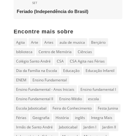
SET
Feriado (Independência do Brasil)
Encontre mais sobre
Agita
Arte
Artes
aula de musica
Berçário
biblioteca
Centro de Memória
Ciências
Colégio Santo André
CSA
CSA Agita nas Férias
Dia da Família na Escola
Educação
Educação Infantil
ENEM
Ensino Fundamental
Ensino Fundamental - Anos Iniciais
Ensino fundamental I
Ensino Fundamental II
Ensino Médio
escola
Escola Jaboticabal
Feira do Conhecimento
Festa Junina
Férias
Geografia
História
inglês
Integra Mais
Irmãs de Santo André
Jaboticabal
Jardim I
Jardim II