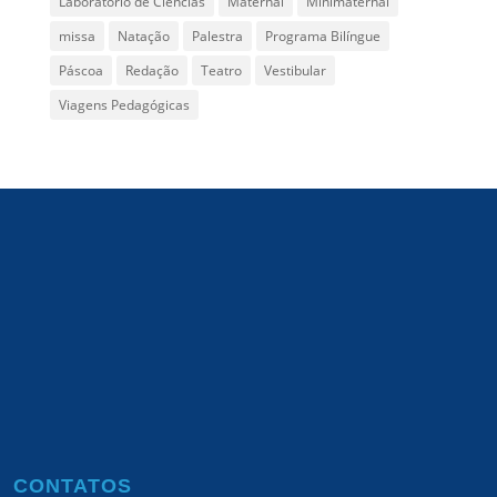
Laboratório de Ciências
Maternal
Minimaternal
missa
Natação
Palestra
Programa Bilíngue
Páscoa
Redação
Teatro
Vestibular
Viagens Pedagógicas
CONTATOS