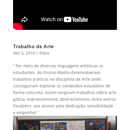
Trabalho de Arte
dez 5, 2018
|
Fotos
” Por meio de diversas linguagens artísticas os
estudantes do Ensino Médio desenvolveram
trabalhos práticos na disciplina de Arte onde
conseguiram explorar os conteúdos estudados de
forma concreta. Assim surgiram trabalhos sobre arte
gótica, impressionismo, abstracionismo, entre outros.
Parabéns aos alunos pela dedicação, sensibilidade
e empenho! ”