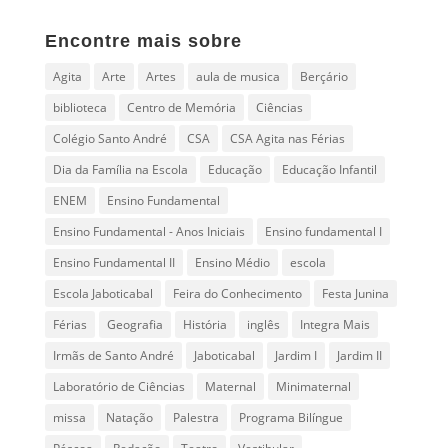
Encontre mais sobre
Agita
Arte
Artes
aula de musica
Berçário
biblioteca
Centro de Memória
Ciências
Colégio Santo André
CSA
CSA Agita nas Férias
Dia da Família na Escola
Educação
Educação Infantil
ENEM
Ensino Fundamental
Ensino Fundamental - Anos Iniciais
Ensino fundamental I
Ensino Fundamental II
Ensino Médio
escola
Escola Jaboticabal
Feira do Conhecimento
Festa Junina
Férias
Geografia
História
inglês
Integra Mais
Irmãs de Santo André
Jaboticabal
Jardim I
Jardim II
Laboratório de Ciências
Maternal
Minimaternal
missa
Natação
Palestra
Programa Bilíngue