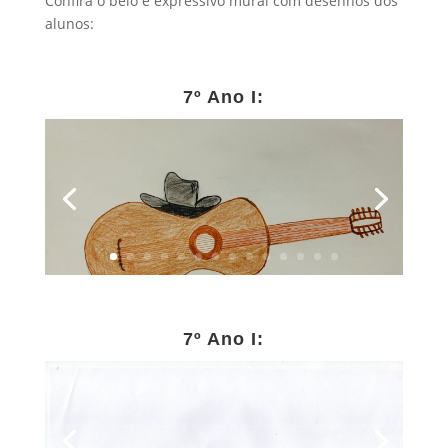
Confira o belo e expressivo mural com desenhos dos
alunos:
7º Ano I:
7º Ano I: