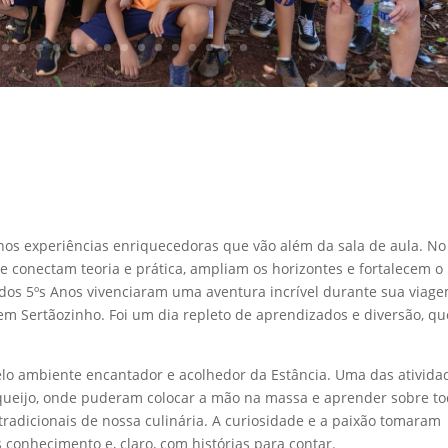
os experiências enriquecedoras que vão além da sala de aula. No
ue conectam teoria e prática, ampliam os horizontes e fortalecem o
 dos 5ºs Anos vivenciaram uma aventura incrível durante sua viag
 em Sertãozinho. Foi um dia repleto de aprendizados e diversão, qu
pelo ambiente encantador e acolhedor da Estância. Uma das ativida
e queijo, onde puderam colocar a mão na massa e aprender sobre to
radicionais de nossa culinária. A curiosidade e a paixão tomaram
conhecimento e, claro, com histórias para contar.