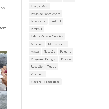
Integra Mais
nho
Irmãs de Santo André
Jaboticabal
Jardim I
agem
Jardim II
Laboratório de Ciências
Maternal
Minimaternal
missa
Natação
Palestra
Programa Bilíngue
Páscoa
Redação
Teatro
Vestibular
Viagens Pedagógicas