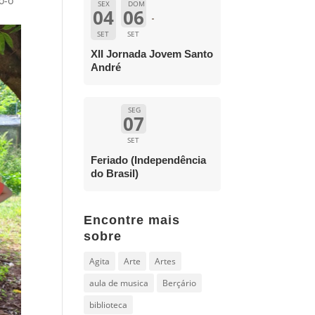
o-o
SEX
DOM
04
06
SET
SET
XII Jornada Jovem Santo
André
SEG
07
SET
Feriado (Independência
do Brasil)
Encontre mais
sobre
Agita
Arte
Artes
aula de musica
Berçário
biblioteca