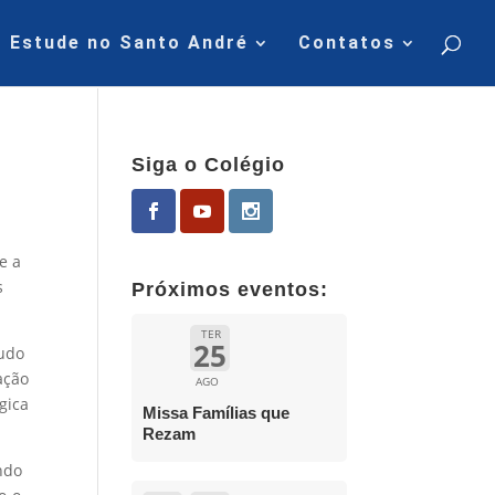
Estude no Santo André
Contatos
Siga o Colégio
e a
s
Próximos eventos:
TER
25
tudo
ação
AGO
gica
Missa Famílias que
Rezam
endo