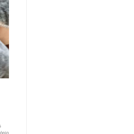
s
cópio