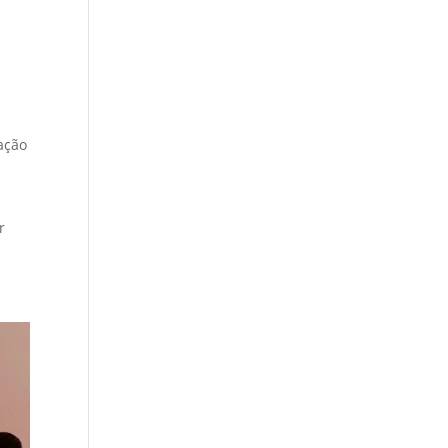
ação
r
a