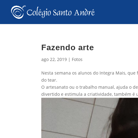
Fazendo arte
ago 22, 2019
|
Fotos
Nesta semana os alunos do Integra Mais, que f
do tear.
O artesanato ou o trabalho manual, ajuda o d
divertido e estimula a criatividade, também é 