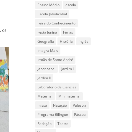
Ensino Médio
escola
Escola Jaboticabal
Feira do Conhecimento
, os
Festa Junina
Férias
Geografia
História
inglês
Integra Mais
Irmãs de Santo André
Jaboticabal
Jardim I
Jardim II
Laboratório de Ciências
Maternal
Minimaternal
missa
Natação
Palestra
Programa Bilíngue
Páscoa
Redação
Teatro