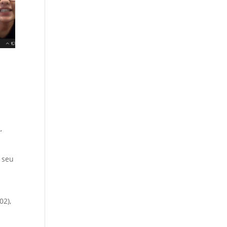
,
 seu
02),