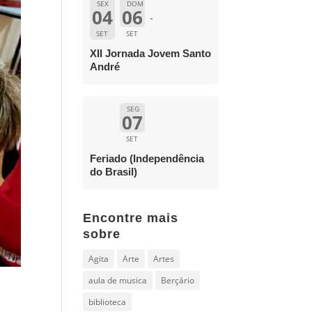
SEX
DOM
04
06
SET
SET
XII Jornada Jovem Santo
André
SEG
07
SET
Feriado (Independência
do Brasil)
Encontre mais
sobre
Agita
Arte
Artes
aula de musica
Berçário
biblioteca