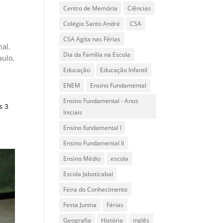
Centro de Memória
Ciências
Colégio Santo André
CSA
CSA Agita nas Férias
nal.
Dia da Família na Escola
aulo,
Educação
Educação Infantil
ENEM
Ensino Fundamental
Ensino Fundamental - Anos
s 3
Iniciais
Ensino fundamental I
Ensino Fundamental II
Ensino Médio
escola
Escola Jaboticabal
Feira do Conhecimento
Festa Junina
Férias
Geografia
História
inglês