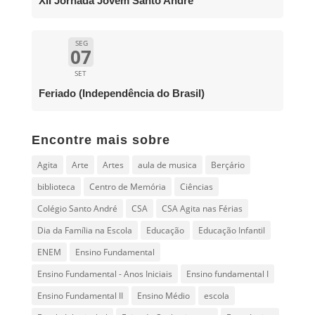
XII Jornada Jovem Santo André
SEG
07
SET
Feriado (Independência do Brasil)
Encontre mais sobre
Agita
Arte
Artes
aula de musica
Berçário
biblioteca
Centro de Memória
Ciências
Colégio Santo André
CSA
CSA Agita nas Férias
Dia da Família na Escola
Educação
Educação Infantil
ENEM
Ensino Fundamental
Ensino Fundamental - Anos Iniciais
Ensino fundamental I
Ensino Fundamental II
Ensino Médio
escola