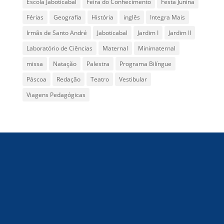
Escola Jaboticabal
Feira do Conhecimento
Festa Junina
Férias
Geografia
História
inglês
Integra Mais
Irmãs de Santo André
Jaboticabal
Jardim I
Jardim II
Laboratório de Ciências
Maternal
Minimaternal
missa
Natação
Palestra
Programa Bilíngue
Páscoa
Redação
Teatro
Vestibular
Viagens Pedagógicas