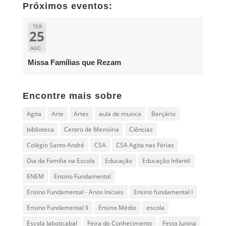
Próximos eventos:
TER
25
AGO
Missa Famílias que Rezam
Encontre mais sobre
Agita
Arte
Artes
aula de musica
Berçário
biblioteca
Centro de Memória
Ciências
Colégio Santo André
CSA
CSA Agita nas Férias
Dia da Família na Escola
Educação
Educação Infantil
ENEM
Ensino Fundamental
Ensino Fundamental - Anos Iniciais
Ensino fundamental I
Ensino Fundamental II
Ensino Médio
escola
Escola Jaboticabal
Feira do Conhecimento
Festa Junina