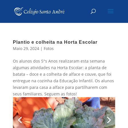
Plantio e colheita na Horta Escolar
Maio 29, 2024
|
Fotos
Os alunos dos 5°s Anos realizaram esta semana
algumas atividades na Horta Escolar: a planta de
batata – doce e a colheita de alface e couve, que foi
entregue na cozinha da Educação Infantil. Os alunos
levaram para casa a alface para partilharem com
seus familiares. Seguem as fotos!