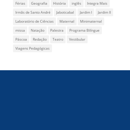
Férias
Geografia
História
inglês
Integra Mais
Irmãs de Santo André
Jaboticabal
Jardim I
Jardim II
Laboratório de Ciências
Maternal
Minimaternal
missa
Natação
Palestra
Programa Bilíngue
Páscoa
Redação
Teatro
Vestibular
Viagens Pedagógicas