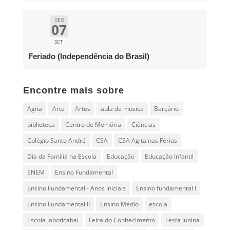
SEG
07
SET
Feriado (Independência do Brasil)
Encontre mais sobre
Agita
Arte
Artes
aula de musica
Berçário
biblioteca
Centro de Memória
Ciências
Colégio Santo André
CSA
CSA Agita nas Férias
Dia da Família na Escola
Educação
Educação Infantil
ENEM
Ensino Fundamental
Ensino Fundamental - Anos Iniciais
Ensino fundamental I
Ensino Fundamental II
Ensino Médio
escola
Escola Jaboticabal
Feira do Conhecimento
Festa Junina